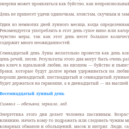
энергия может проявляться как буйство, как непроизвольны
День не принесет удачи одиночкам, эгоистам, скучным и з
Один из немногих дней лунного месяца, когда определенная
Рекомендуется употреблять в этот день сухое вино или каго
чувство меры, так как этот день несет большое количе
содержит много неожиданностей.
Семнадцатый день Луны желательно провести как день кон
день речей, песен. Результаты этого дня могут быть очень 
на ключ к идеальной любви, на низшем — буйство и пьянст
браки, которые будут долгое время удерживаться на любв
хороши двенадцатый, шестнадцатый и семнадцатый лунные 
будет держаться на гармонии, а в двенадцатый — на высшей
Восемнадцатый лунный день
Символ — обезьяна, зеркало, лед.
Энергетика этого дня делает человека пассивным. Возрас
влиянию, начать кому-то подражать или следовать чужим мы
коварных обманов и обольщений, масок и интриг. Люди, сам