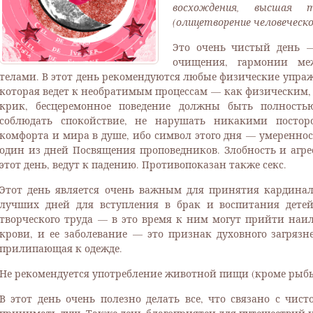
восхождения, высшая т
(олицетворение человеческо
Это очень чистый день —
очищения, гармонии ме
телами. В этот день рекомендуются любые физические упра
которая ведет к необратимым процессам — как физическим, 
крик, бесцеремонное поведение должны быть полность
соблюдать спокойствие, не нарушать никакими постор
комфорта и мира в душе, ибо символ этого дня — умеренн
один из дней Посвящения проповедников. Злобность и агрес
этот день, ведут к падению. Противопоказан также секс.
Этот день является очень важным для принятия кардина
лучших дней для вступления в брак и воспитания детей
творческого труда — в это время к ним могут прийти наи
крови, и ее заболевание — это признак духовного загрязне
прилипающая к одежде.
Не рекомендуется употребление животной пищи (кроме рыбы)
В этот день очень полезно делать все, что связано с чис