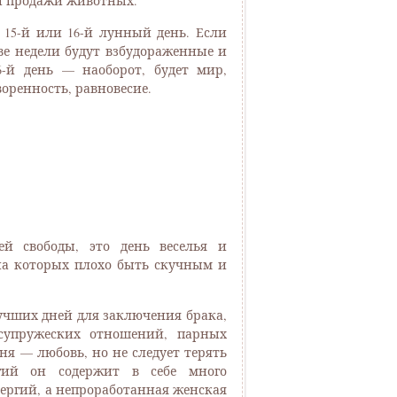
и продажи животных.
15-й или 16-й лунный день. Если
ве недели будут взбудораженные и
-й день — наоборот, будет мир,
оренность, равновесие.
ей свободы, это день веселья и
на которых плохо быть скучным и
учших дней для заключения брака,
 супружеских отношений, парных
ня — любовь, но не следует терять
ргий он содержит в себе много
ергий, а непроработанная женская