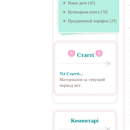
Наши дети
[45]
Кулинарная книга
[78]
Праздничный марафон
[25]
Статті
Усі Статті...
Материалов за текущий
период нет.
Коментарі