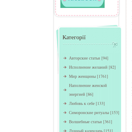
Категорії
Авторские статьи
[94]
Исполнение желаний
[82]
Мир женщины
[1761]
Наполнение женской
энергией
[86]
Любовь к себе
[133]
Симоронские ритуалы
[153]
Волшебные статьи
[361]
Лунный календарь
[151]