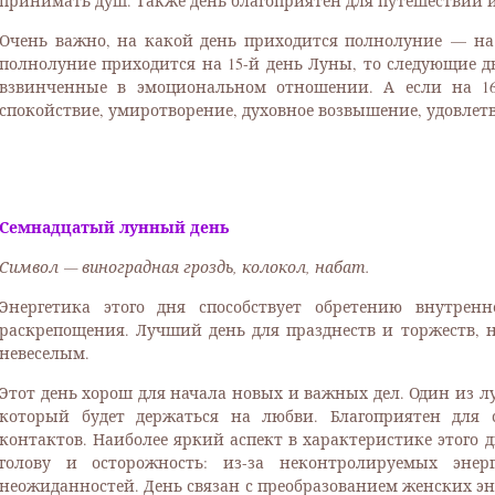
принимать душ. Также день благоприятен для путешествий 
Очень важно, на какой день приходится полнолуние — на 
полнолуние приходится на 15-й день Луны, то следующие д
взвинченные в эмоциональном отношении. А если на 16
спокойствие, умиротворение, духовное возвышение, удовлетв
Семнадцатый лунный день
Символ — виноградная гроздь, колокол, набат.
Энергетика этого дня способствует обретению внутренн
раскрепощения. Лучший день для празднеств и торжеств, 
невеселым.
Этот день хорош для начала новых и важных дел. Один из л
который будет держаться на любви. Благоприятен для
контактов. Наиболее яркий аспект в характеристике этого д
голову и осторожность: из-за неконтролируемых эне
неожиданностей. День связан с преобразованием женских эн