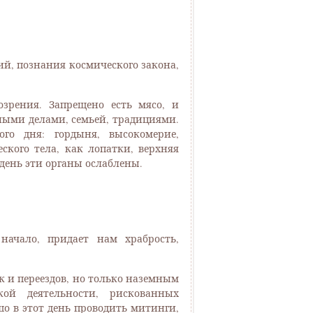
ий, познания космического закона,
зрения. Запрещено есть мясо, и
ными делами, семьей, традициями.
го дня: гордыня, высокомерие,
ского тела, как лопатки, верхняя
 день эти органы ослаблены.
начало, придает нам храбрость,
к и переездов, но только наземным
кой деятельности, рискованных
шо в этот день проводить митинги,