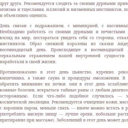
друг друга. Рекомендуется следить за своими дурными при
эгоизма и тщеславия, иллюзий и низменных инстинктов, пос
и объективно оценить.
День связан с подражанием, с мимикрией, с пассивн
Необходимо работать со своими дурными и нечистыми 
взгляд на мир, постараться увидеть себя со стороны, отк
инстинктов. Образ снежной королевы из сказки Андер
восемнадцатый день. Происходящее в восемнадцатый
зеркальным отражением нашей внутренней сущности
наработали в своей жизни.
Противопоказано в этот день пьянство, курение, рек
кишечника, а также сауна и процедуры омоложения. В
обратить внимание на почки: они в этот день ослабляют
кожные болезни, вскрыться тайные раны (с любым диагноз
осторожным). Если что-либо подобное случилось — з
космической эволюции. Рекомендуется очищение кожи, мас
с хорошим паром, меньше спать — иначе можно встать в р
употреблять мясную пищу — лучше орехи, побольше расти
притирание при массаже). Заболевший в этот день может дол