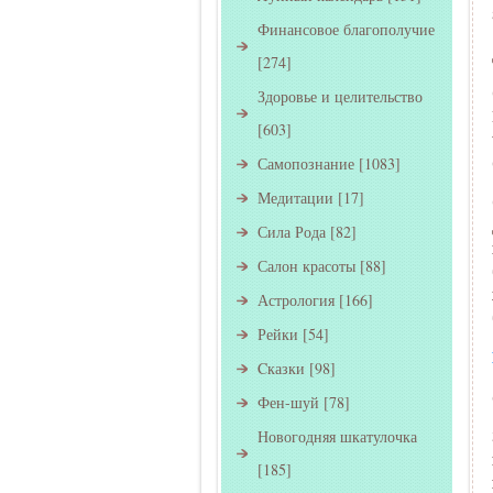
Финансовое благополучие
[274]
Здоровье и целительство
[603]
Самопознание
[1083]
Медитации
[17]
Сила Рода
[82]
Салон красоты
[88]
Астрология
[166]
Рейки
[54]
Cказки
[98]
Фен-шуй
[78]
Новогодняя шкатулочка
[185]