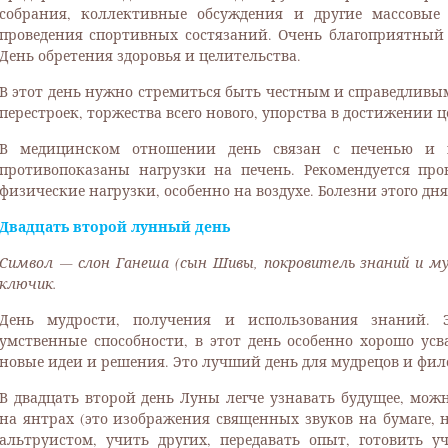
собрания, коллективные обсуждения и другие массовые
проведения спортивных состязаний. Очень благоприятный 
День обретения здоровья и целительства.
В этот день нужно стремиться быть честным и справедливым
перестроек, торжества всего нового, упорства в достижении ц
В медицинском отношении день связан с печенью и к
противопоказаны нагрузки на печень. Рекомендуется пр
физические нагрузки, особенно на воздухе. Болезни этого дн
Двадцать второй лунный день
Символ — слон Ганеша (сын Шивы, покровитель знаний и муд
ключик.
День мудрости, получения и использования знаний. Э
умственные способности, в этот день особенно хорошо ус
новые идеи и решения. Это лучший день для мудрецов и фил
В двадцать второй день Луны легче узнавать будущее, можн
на янтрах (это изображения священных звуков на бумаге, на
альтруистом, учить других, передавать опыт, готовить у