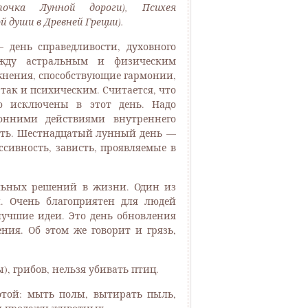
очка Лунной дороги), Психея
й души в Древней Греции).
 день справедливости, духовного
жду астральным и физическим
жнения, способствующие гармонии,
так и психическим. Считается, что
ю исключены в этот день. Надо
онними действиями внутреннего
ость. Шестнадцатый лунный день —
сивность, зависть, проявляемые в
льных решений в жизни. Один из
. Очень благоприятен для людей
лучшие идеи. Это день обновления
ния. Об этом же говорит и грязь,
, грибов, нельзя убивать птиц.
тотой: мыть полы, вытирать пыль,