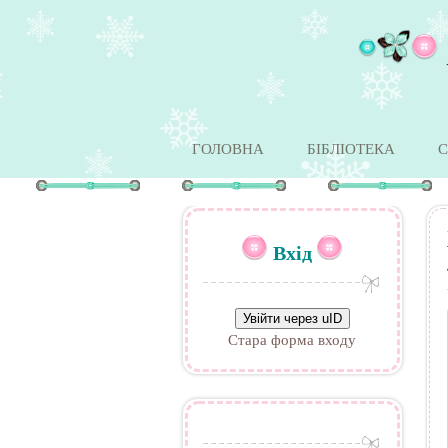
ГОЛОВНА
БІБЛІОТЕКА
С
Вхід
Увійти через uID
Стара форма входу