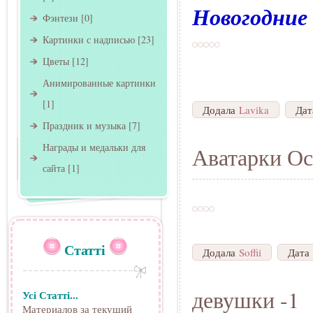
Новогодние
Фэнтези
[0]
Картинки с надписью
[23]
Цветы
[12]
Анимированные картинки
[1]
Додала
Lavika
Да
Праздник и музыка
[7]
Награды и медальки для
Аватарки Ос
сайта
[1]
Статті
Додала
Soffii
Дата
девушки -1
Усі Статті...
Материалов за текущий