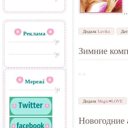
..
Додала
Lavika
Да
Реклама
Зимние ком
Мережі
Додала
Magic♥LOVE
Новогодние 