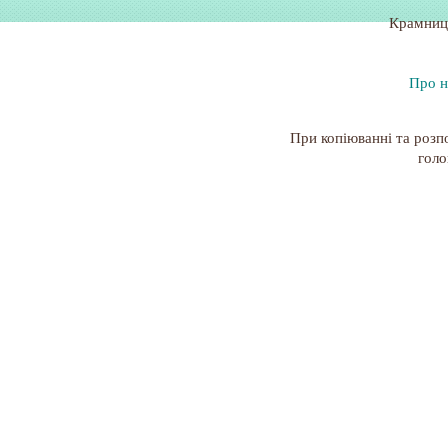
Крамниц
Про н
При копіюванні та розп
голо