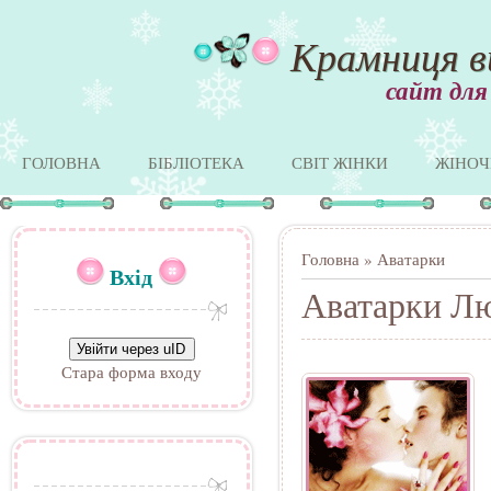
Крамниця в
сайт для
ГОЛОВНА
БІБЛІОТЕКА
СВІТ ЖІНКИ
ЖІНОЧ
Головна
»
Аватарки
Вхід
Аватарки Лю
Увійти через uID
Стара форма входу