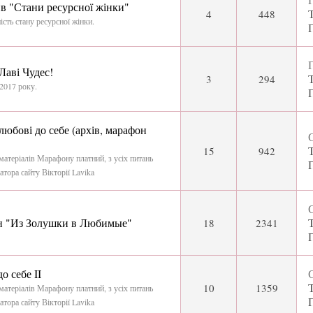
"Стани ресурсної жінки"
4
448
ість стану ресурсної жінки.
П
Лаві Чудес!
3
294
 2017 року.
бові до себе (архів, марафон
С
15
942
матеріалів Марафону платний, з усіх питань
атора сайту Вікторії Lavika
С
н "Из Золушки в Любимые"
18
2341
 себе II
С
10
1359
матеріалів Марафону платний, з усіх питань
атора сайту Вікторії Lavika