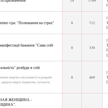
 та призначення"
14
1709
С
нінг-гра: "Полювання на страх"
8
712
П
аніфестації бажання "Сама собі
8
330
льність" розбуди в собі
П
8
469
асною енергією сексуальності та розкрити
джерело енергії, блаженства, чуттєвості,
ННАЯ ЖЕНЩИНА -
ЩИНА".