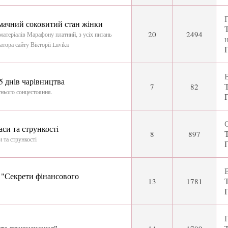
П
мачний соковитий стан жінки
20
2494
матеріалів Марафону платний, з усіх питань
н
атора сайту Вікторії Lavika
В
5 днів чарівництва
7
82
тнього сонцестояння.
С
си та стрункості
8
897
 та стрункості
В
"Секрети фінансового
13
1781
П