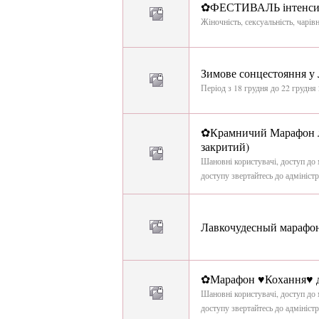
✿ФЕСТИВАЛЬ інтенсив 
Жіночність, сексуальність, чарівн
Зимове сонцестояння у 
Період з 18 грудня до 22 грудня
✿Крамничий Марафон лю
закритий)
Шановні користувачі, доступ до 
доступу звертайтесь до адміністр
Лавкочудесный марафо
✿Марафон ♥Кохання♥ до
Шановні користувачі, доступ до 
доступу звертайтесь до адміністр