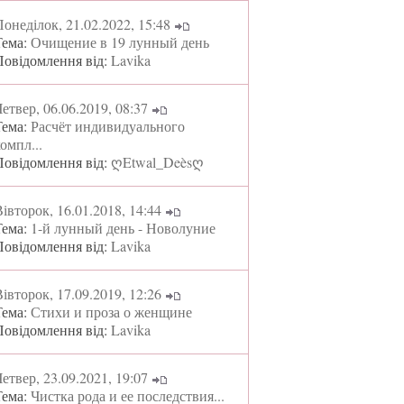
онеділок, 21.02.2022, 15:48
Тема:
Очищение в 19 лунный день
Повідомлення від:
Lavika
етвер, 06.06.2019, 08:37
Тема:
Расчёт индивидуального
омпл...
Повідомлення від:
ღEtwal_Deèsღ
івторок, 16.01.2018, 14:44
Тема:
1-й лунный день - Новолуние
Повідомлення від:
Lavika
івторок, 17.09.2019, 12:26
Тема:
Стихи и проза о женщине
Повідомлення від:
Lavika
етвер, 23.09.2021, 19:07
Тема:
Чистка рода и ее последствия...