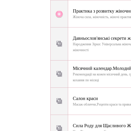
Практика з розвитку жіночно
Жіноча сила, жіночність, жіночі практи
Давньослов'янські секрети ж
Народження Зірки: Універсальна жіноча
жіночності
Місячний календар.Молодий
Рекомендації на кожен місячний день, 
кохання по місяці
Салон краси
Масаж обличчя,Рецепти краси та прива
Сила Роду для Щасливого Ж