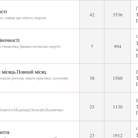
П
сті
42
3536
ки, знання про жіночу енергію.
Ч
іночності
7
994
 гімнастика Давньослов'янські секрети
к
 місяць.Повний місяц
В
38
1560
грошові ритуали, жіночі практики, залучення
В
23
1130
бливості,Медитації,Оксисайз,Каланетика
Ч
иття
23
1912