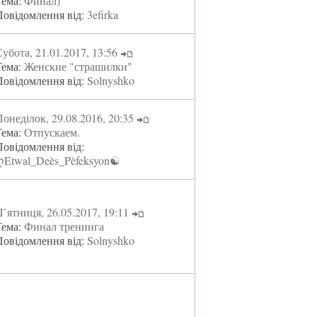
Тема:
Финал)
Повідомлення від:
3efirka
убота, 21.01.2017, 13:56
Тема:
Женские "страшилки"
Повідомлення від:
Solnyshko
онеділок, 29.08.2016, 20:35
Тема:
Отпускаем.
Повідомлення від:
ღEtwal_Deès_Pèfeksyon☯
`ятниця, 26.05.2017, 19:11
Тема:
Финал тренинга
Повідомлення від:
Solnyshko