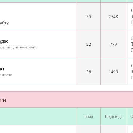
С
35
2548
сайту
П
удес
22
779
арунки від нашого сайту.
С
и)
38
1499
о дівоче
нги
Теми
Відповіді
О
П