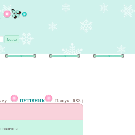
ь
ПУТІВНИК
уму
·
·
Пошук
·
RSS
)
новлення