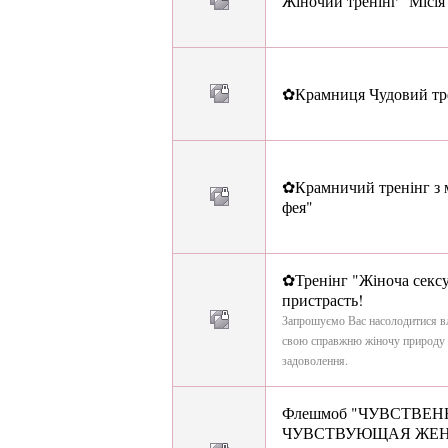
Жіночий тренінг "Місія
✿Крамниця Чудовий тре
✿Крамничий тренінг з м
фея"
✿Тренінг "Жіноча сексуа
пристрасть!
Запрошуємо Вас насолодитися вл
свою справжню жіночу природу - 
задоволення.
Флешмоб "ЧУВСТВЕ
ЧУВСТВУЮЩАЯ ЖЕН