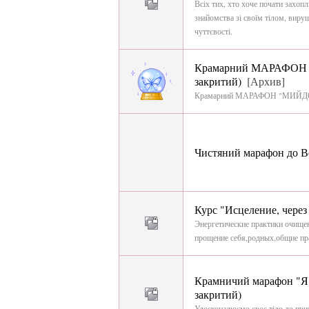
Всіх тих, хто хоче почати захоп
знайомства зі своїм тілом, виру
чуттєвості.
Крамарний МАРАФОН 
закритий)
[Архив]
Крамарний МАРАФОН "МИЙДОДИ
Чистяний марафон до В
Курс "Исцеление, чере
Энергетические практики очище
прощение себя,родных,общие пр
Крамничий марафон "Я к
закритий)
Удосконалюємо своє тіло до прих