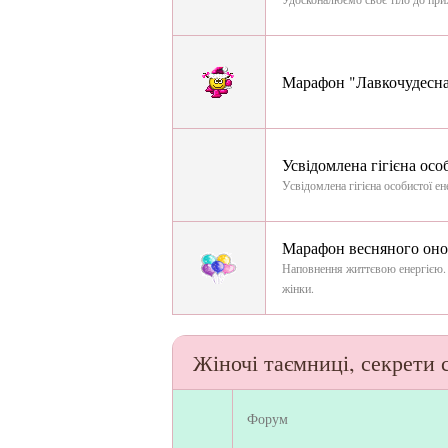
Марафон "Лавкочудесна
Усвідомлена гігієна осо
Усвідомлена гігієна особистої е
Марафон весняного оно
Наповнення життєвою енергією. 
жінки.
Жіночі таємниці, секрети 
Форум