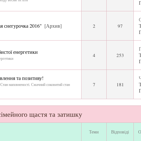
С
я снегурочка 2016"
[Архив]
2
97
П
бистої енергетики
4
253
нергетики
влення та позитиву!
Ч
7
181
Стан наповненості. Смачний соковитий стан
сімейного щастя та затишку
Теми
Відповіді
О