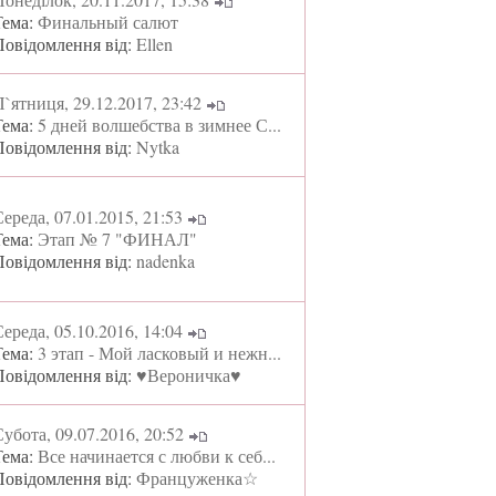
Тема:
Финальный салют
Повідомлення від:
Ellen
`ятниця, 29.12.2017, 23:42
Тема:
5 дней волшебства в зимнее С...
Повідомлення від:
Nytka
ереда, 07.01.2015, 21:53
Тема:
Этап № 7 "ФИНАЛ"
Повідомлення від:
nadenka
ереда, 05.10.2016, 14:04
Тема:
3 этап - Мой ласковый и нежн...
Повідомлення від:
♥Вероничка♥
убота, 09.07.2016, 20:52
Тема:
Все начинается с любви к себ...
Повідомлення від:
Француженка☆