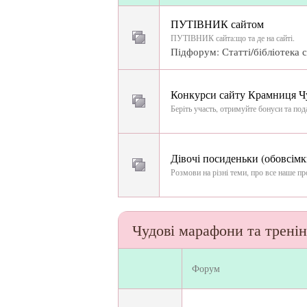
ПУТІВНИК сайтом
ПУТІВНИК сайтa:що та де на сайті.
Підфорум:
Статті/бібліотека 
Конкурси сайту Крамниця Ч
Беріть участь, отримуйте бонуси та под
Дівочі посиденьки (обовсімк
Розмови на різні теми, про все наше пр
Чудові марафони та трені
Форум