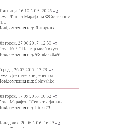
`ятниця, 16.10.2015, 20:25
Тема:
Финал Марафона ✿Состояние
а...
Повідомлення від:
Янтаринка
івторок, 27.06.2017, 12:30
Тема:
№ 5 " Нектар моей вкусн...
Повідомлення від:
♥Shikolatka♥
ереда, 26.07.2017, 13:29
Тема:
Диетические рецепты
Повідомлення від:
Solnyshko
івторок, 17.05.2016, 00:32
Тема:
Марафон "Секреты финанс...
Повідомлення від:
Irinka23
онеділок, 20.06.2016, 16:49