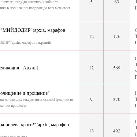
5
63
люючу пригоду до контакту з собою та
шити в нескінченну подорож до всіх меж своєї
"МИЙДОДИР"(архів, марафон
С
12
176
Р"(архів, марафон закритий)
С
еликодня
[Архив]
12
569
у
з очищение и прощение"
Н
9
270
ние от бывших сексуальных связей.Практики на
актики прощения.
П
оролева краси!"(архів, марафон
18
492
оду весни та літа