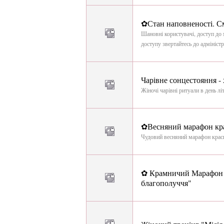
✿Стан наповненості. С
Шановні користувачі, доступ до 
доступу звертайтесь до адміністр
Чарівне сонцестояння - 
Жіночі чарівні ритуали в день лі
✿Весняний марафон кра
Чудовий весняний марафон краси
✿ Крамничий Марафон 
благополуччя"