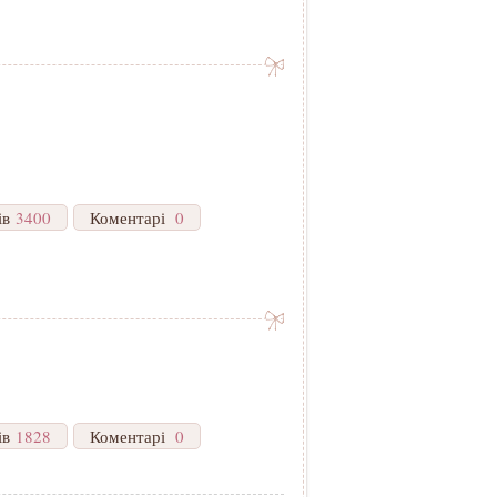
ів
3400
Коментарі
0
ів
1828
Коментарі
0