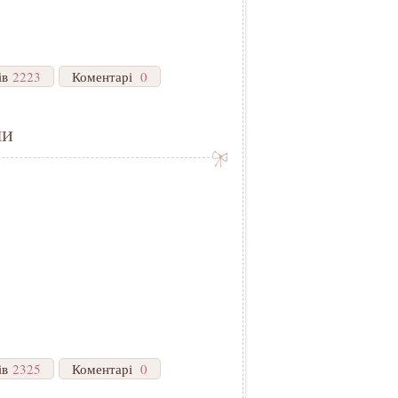
ів
2223
Коментарі
0
ми
ів
2325
Коментарі
0