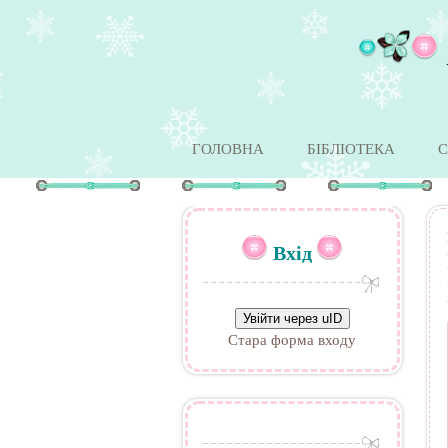
ГОЛОВНА
БІБЛІОТЕКА
С
Вхід
Увійти через uID
Стара форма входу