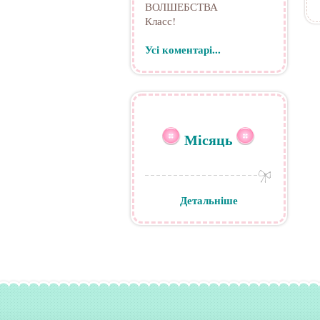
ВОЛШЕБСТВА
Класс!
Усі коментарі...
Місяць
Детальніше