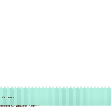
 Україну
мниця виконання бажань!