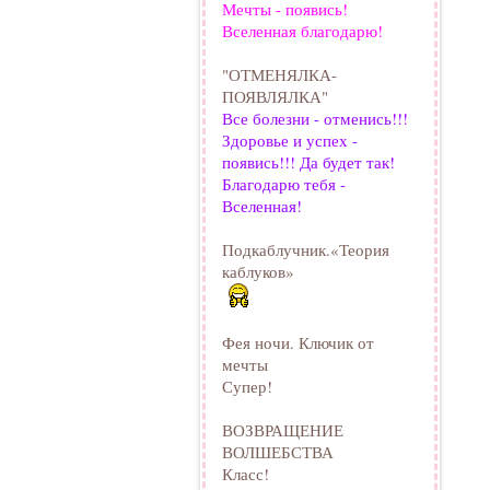
Мечты - появись!
Вселенная благодарю!
"ОТМЕНЯЛКА-
ПОЯВЛЯЛКА"
Все болезни - отменись!!!
Здоровье и успех -
появись!!! Да будет так!
Благодарю тебя -
Вселенная!
Подкаблучник.«Теория
каблуков»
Фея ночи. Ключик от
мечты
Супер!
ВОЗВРАЩЕНИЕ
ВОЛШЕБСТВА
Класс!