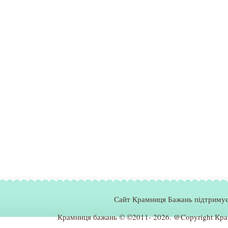
Сайт Крамниця Бажань підтримує
Крамниця бажань © ©2011- 2026
.
@Copyright Кра