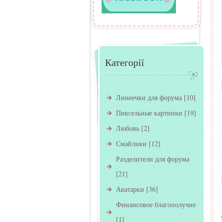
Категорії
Линеечки для форума
[10]
Пиксельные картинки
[19]
Любовь
[2]
Смайлики
[12]
Разделители для форума
[21]
Аватарки
[36]
Финансовое благополучие
[1]