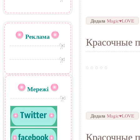
Додала
Magic♥LOVE
Реклама
Красочные п
Мережі
Додала
Magic♥LOVE
Красочные п