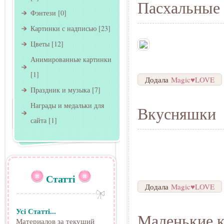
Пасхальные
Фэнтези
[0]
Картинки с надписью
[23]
Цветы
[12]
Анимированные картинки
[1]
Додала
Magic♥LOVE
Праздник и музыка
[7]
Награды и медальки для
Вкусняшки
сайта
[1]
Статті
Додала
Magic♥LOVE
Усі Статті...
Маленькие к
Материалов за текущий