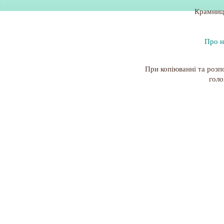
Крамниц
Про н
При копіюванні та розп
голо