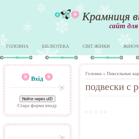
Крамниця в
сайт для
ГОЛОВНА
БІБЛІОТЕКА
СВІТ ЖІНКИ
ЖІНОЧ
Головна
»
Пиксельные ка
Вхід
подвески с 
Увійти через uID
Стара форма входу