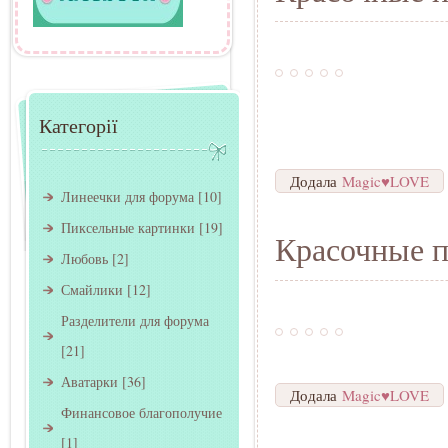
Категорії
Додала
Magic♥LOVE
Линеечки для форума
[10]
Пиксельные картинки
[19]
Красочные п
Любовь
[2]
Смайлики
[12]
Разделители для форума
[21]
Аватарки
[36]
Додала
Magic♥LOVE
Финансовое благополучие
[1]