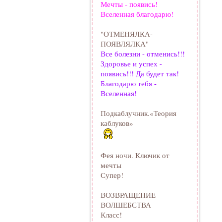
Мечты - появись!
Вселенная благодарю!
"ОТМЕНЯЛКА-
ПОЯВЛЯЛКА"
Все болезни - отменись!!!
Здоровье и успех -
появись!!! Да будет так!
Благодарю тебя -
Вселенная!
Подкаблучник.«Теория
каблуков»
Фея ночи. Ключик от
мечты
Супер!
ВОЗВРАЩЕНИЕ
ВОЛШЕБСТВА
Класс!