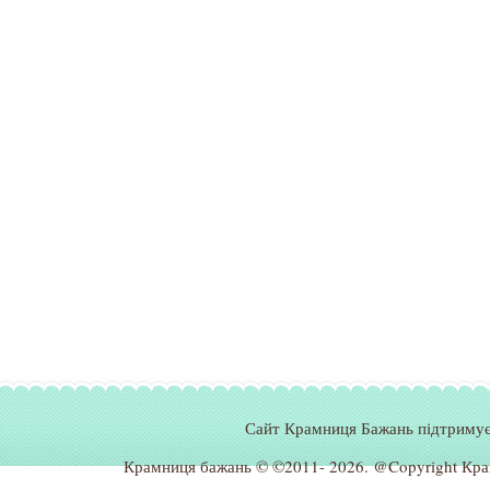
Сайт Крамниця Бажань підтримує
Крамниця бажань © ©2011- 2026
.
@Copyright Кра