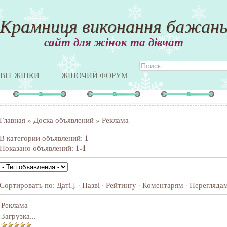
Крамниця виконання бажан
сайт для жінок та дівчат
ВІТ ЖІНКИ
ЖІНОЧИЙ ФОРУМ
Главная
»
Доска объявлений
» Реклама
1
В категории объявлений
:
1-1
Показано объявлений
:
Сортировать по
:
Даті
·
Назві
·
Рейтингу
·
Коментарям
·
Перегляда
Реклама
Загрузка...