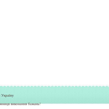
 Україну
мниця виконання бажань!