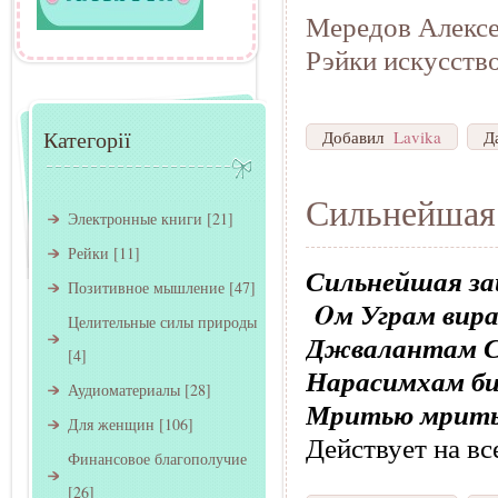
Мередов Алексе
Рэйки искусство
Категорії
Добавил
Lavika
Д
Сильнейшая
Электронные книги
[21]
Рейки
[11]
Сильнейшая з
Позитивное мышление
[47]
Oм Уграм вир
Целительные силы природы
Джвалантам С
[4]
Нарасимхам б
Аудиоматериалы
[28]
Мритью мрить
Для женщин
[106]
Действует на все
Финансовое благополучие
[26]