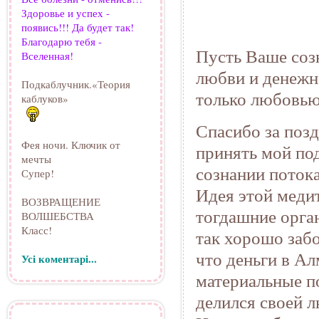
Здоровье и успех -
появись!!! Да будет так!
Благодарю тебя -
Пусть Ваше созн
Вселенная!
любви и денежно
Подкаблучник.«Теория
только любовью
каблуков»
Спасибо за позд
Фея ночи. Ключик от
принять мой по
мечты
сознании поток
Супер!
Идея этой медит
ВОЗВРАЩЕНИЕ
тогдашние орга
ВОЛШЕБСТВА
Класс!
так хорошо заб
что деньги в А
Усі коментарі...
материальные п
делился своей л