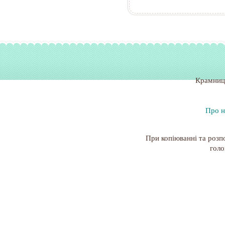
Крамниц
Про н
При копіюванні та розп
голо