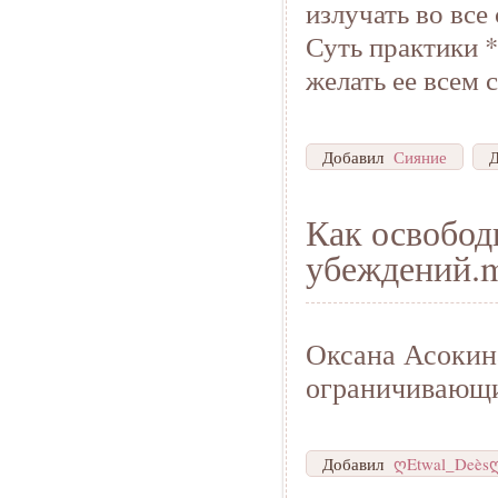
излучать во все
Суть практики 
желать ее всем
Добавил
Сияние
Как освобод
убеждений.
Оксана Асокина
ограничивающ
Добавил
ღEtwal_Deès