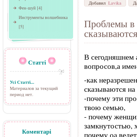
Добавил
Lavika
Д
Фен-шуй
[4]
Инструменты волшебника
Проблемы в 
[5]
сказываются
В сегодняшнем 
Статті
вопросов,а име
-как неразреше
Усі Статті...
сказываются на
Материалов за текущий
период нет.
-почему эти пр
твою семью,
- почему женщин
замкнутостью, 
Коментарі
почему оа ведет