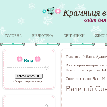
Крамниця в
сайт для
ГОЛОВНА
БІБЛІОТЕКА
СВІТ ЖІНКИ
ЖІНОЧ
Главная
»
Файлы
» Аудио
Вхід
В категории материалов
:
1-1
Показано материалов
:
Увійти через uID
Сортировать по
:
Даті
·
На
Стара форма входу
Валерий Си