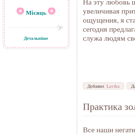
На эту любовь 
увеличивая прит
Місяць
ощущения, я ст
сегодня предлаг
служа людям св
Детальніше
Добавил
Lavika
Д
Практика зо
Все наши негат