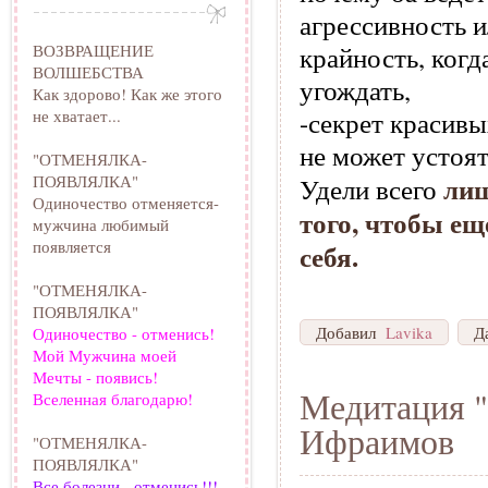
агрессивность 
ВОЗВРАЩЕНИЕ
крайность, когд
ВОЛШЕБСТВА
угождать,
Как здорово! Как же этого
не хватает...
-секрет красив
не может устоят
"ОТМЕНЯЛКА-
лиш
ПОЯВЛЯЛКА"
Удели всего
Одиночество отменяется-
того, чтобы ещ
мужчина любимый
появляется
себя.
"ОТМЕНЯЛКА-
ПОЯВЛЯЛКА"
Добавил
Lavika
Д
Одиночество - отменись!
Мой Мужчина моей
Мечты - появись!
Медитация "
Вселенная благодарю!
Ифраимов
"ОТМЕНЯЛКА-
ПОЯВЛЯЛКА"
Все болезни - отменись!!!