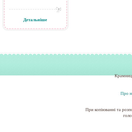
Детальніше
Крамниц
Про н
При копіюванні та розп
голо