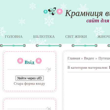
Крамниця в
сайт для
ГОЛОВНА
БІБЛІОТЕКА
СВІТ ЖІНКИ
ЖІНОЧ
Главная
»
Видео
»
Путеше
Вхід
В категории материалов
:
Увійти через uID
Стара форма входу