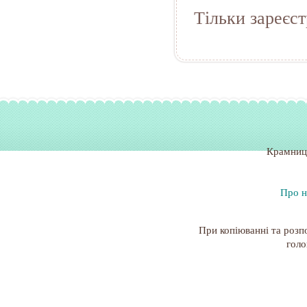
Тільки зареєс
Крамниц
Про н
При копіюванні та розп
голо