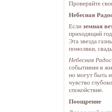
Проверяйте сво
Небесная Радо
земная ве
Если
приходящий год
Эта звезда газн
помолвки, свад
Небесная Радо
событиями в жиз
но могут быть 
чувство глубок
спокойствие.
Поощрение