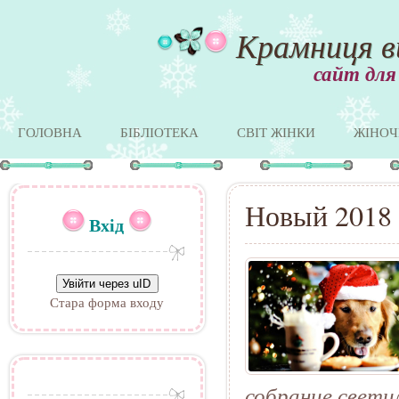
Крамниця в
сайт для
ГОЛОВНА
БІБЛІОТЕКА
СВІТ ЖІНКИ
ЖІНОЧ
Новый 2018 
Вхід
Увійти через uID
Стара форма входу
собрание светил