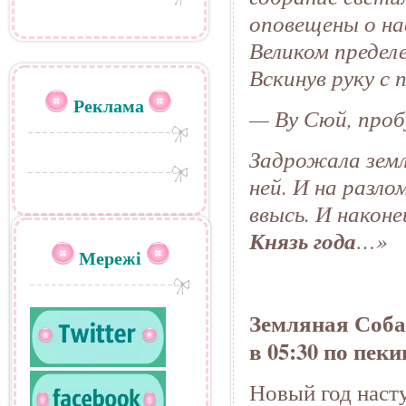
оповещены о на
Великом пределе
Вскинув руку с 
Реклама
— Ву Сюй, проб
Задрожала земл
ней. И на разло
ввысь. И наконе
Князь года
…»
Мережі
Земляная Соб
в 05:30 по пек
Новый год наст