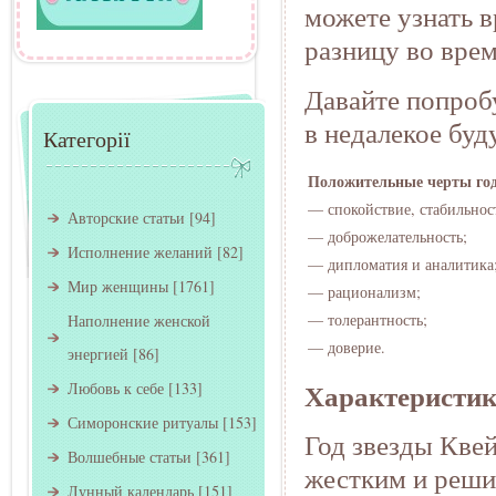
можете узнать в
разницу во вре
Давайте попроб
в недалекое буд
Категорії
Положительные черты год
— спокойствие, стабильнос
Авторские статьи
[94]
— доброжелательность;
Исполнение желаний
[82]
— дипломатия и аналитика
Мир женщины
[1761]
— рационализм;
— толерантность;
Наполнение женской
— доверие.
энергией
[86]
Характеристик
Любовь к себе
[133]
Симоронские ритуалы
[153]
Год звезды Квей
Волшебные статьи
[361]
жестким и реши
Лунный календарь
[151]