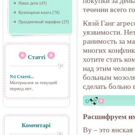
покупки за день
Наши дети
[45]
течении всего го
Кулинарная книга
[78]
Квэй Ганг агрес
Праздничный марафон
[25]
уязвимости. Нет
ранимость за м
многих конфлик
Статті
хотите стать ко
над этим челове
больным мозолям
Усі Статті...
Материалов за текущий
сделать больно 
период нет.
Расшифруем им
Коментарі
Ву – это янская