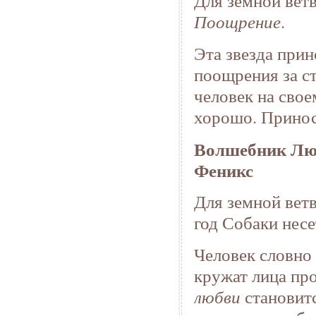
Для земной ветв
Поощрение
.
Эта звезда при
поощрения за ст
человек на своем
хорошо. Принос
Волшебник Люб
Феникс
Для земной ветв
год Собаки несе
Человек словно 
кружат лица пр
любви
становит