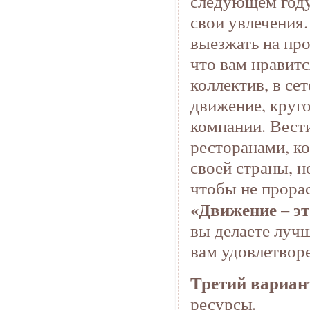
следующем году 
свои увлечения.
выезжать на про
что вам нравит
коллектив, в се
движение, круго
компании. Вести
ресторанами, к
своей страны, н
чтобы не прорас
«Движение – э
вы делаете лучш
вам удовлетвор
Третий вариан
ресурсы
.