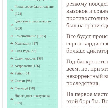
резкому поведе
Финансовое благополучие
вызовов и сраж
[274]
противостояние
Здоровье и целительство
был на грани я
[603]
Все будет проис
Самопознание
[1083]
серых кардинал
Медитации
[17]
больше диктатор
Сила Рода
[82]
Салон красоты
[88]
Год банкротств 
Астрология
[166]
всем, но, при 
Рейки
[54]
некорректный в
Cказки
[98]
последствия.
Фен-шуй
[78]
На первое место
Новогодняя шкатулочка
этой борьбы. Во
[185]