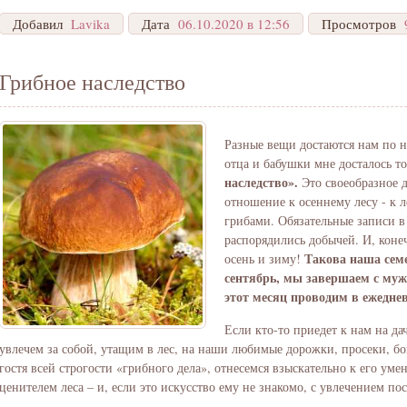
Добавил
Lavika
Дата
06.10.2020 в 12:56
Просмотров
Грибное наследство
Разные вещи достаются нам по н
отца и бабушки мне досталось т
наследство».
Это своеобразное д
отношение к осеннему лесу - к л
грибами. Обязательные записи в 
распорядились добычей. И, кон
Такова наша сем
осень и зиму!
сентябрь, мы завершаем с муже
этот месяц проводим в ежедне
Если кто-то приедет к нам на дач
увлечем за собой, утащим в лес, на наши любимые дорожки, просеки, б
гостя всей строгости «грибного дела», отнесемся взыскательно к его у
ценителем леса – и, если это искусство ему не знакомо, с увлечением пос