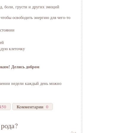
д, боли, грусти и других эмоций
 чтобы освободить энергию для чего-то
остоянии
ей
ждую клеточку
зким! Делись добром
течении недели каждый день можно
450
Комментарии
0
 рода?