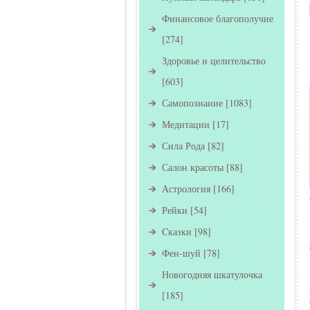
Финансовое благополучие
[274]
Здоровье и целительство
[603]
Самопознание
[1083]
Медитации
[17]
Сила Рода
[82]
Салон красоты
[88]
Астрология
[166]
Рейки
[54]
Cказки
[98]
Фен-шуй
[78]
Новогодняя шкатулочка
[185]