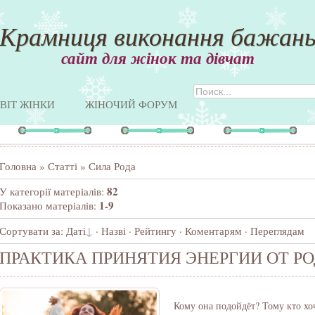
Крамниця виконання бажан
сайт для жінок та дівчат
ВІТ ЖІНКИ
ЖІНОЧИЙ ФОРУМ
Головна
»
Статті
» Сила Рода
82
У категорії матеріалів
:
1-9
Показано матеріалів
:
Сортувати за
:
Даті
·
Назві
·
Рейтингу
·
Коментарям
·
Переглядам
ПРАКТИКА ПРИНЯТИЯ ЭНЕРГИИ ОТ Р
Кому она подойдёт? Тому кто хо