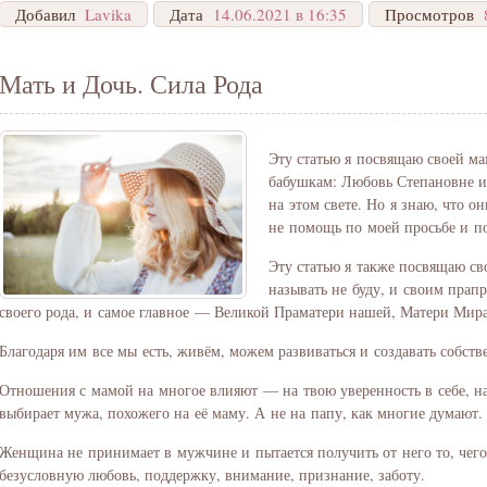
Добавил
Lavika
Дата
14.06.2021 в 16:35
Просмотров
Мать и Дочь. Сила Рода
Эту статью я посвящаю своей м
бабушкам: Любовь Степановне и
на этом свете. Но я знаю, что о
не помощь по моей просьбе и по
Эту статью я также посвящаю с
называть не буду, и своим пра
своего рода, и самое главное — Великой Праматери нашей, Матери Мира
Благодаря им все мы есть, живём, можем развиваться и создавать собстве
Отношения с мамой на многое влияют — на твою уверенность в себе,
выбирает мужа, похожего на её маму. А не на папу, как многие думают.
Женщина не принимает в мужчине и пытается получить от него то, чег
безусловную любовь, поддержку, внимание, признание, заботу.