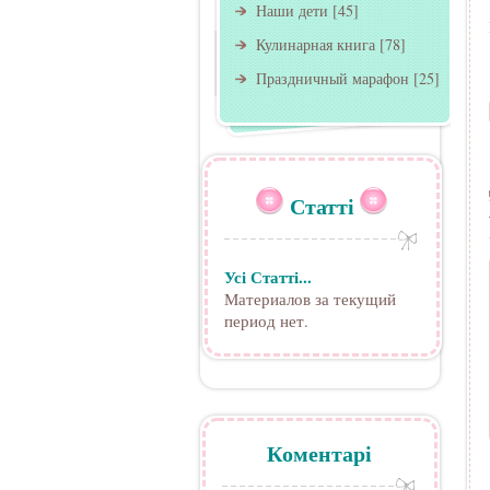
Наши дети
[45]
Кулинарная книга
[78]
Праздничный марафон
[25]
Статті
Усі Статті...
Материалов за текущий
период нет.
Коментарі