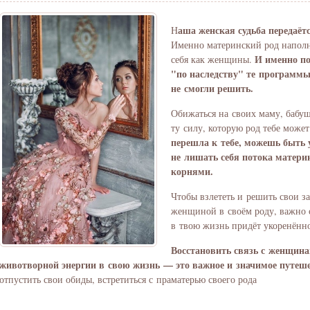
аша женская судьба передаёт
Н
Именно материнский род наполня
И именно по
себя как женщины.
"по наследству" те программы
не смогли решить.
Обижаться на своих маму, бабуш
ту силу, которую род тебе може
перешла к тебе, можешь быть 
не лишать себя потока матери
корнями.
Чтобы взлететь и решить свои за
женщиной в своём роду, важно с
в твою жизнь придёт укоренённо
Восстановить связь с женщина
животворной энергии в свою жизнь — это важное и значимое путеш
отпустить свои обиды, встретиться с праматерью своего рода