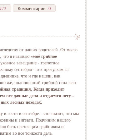
973
Комментарии
0
аследству от наших родителей. От моего
«моё грибное
о, что я называю
уховное завещание - трепетное
есному сентябрю – и к прогулкам за
дневнике, что и где нашли, как
ечно же, полноценный грибной стол всю
ейная традиция. Когда приходит
м все дачные дела и отдаемся лесу –
вных лесных походах.
у в гости в сентябре – это значит, что мы
оковины и зигзаги. Подчиним нашего
мению быть настоящим грибником и
вятим во все тонкости дела.