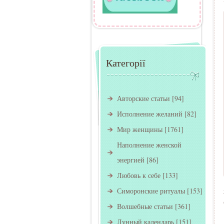
Категорії
Авторские статьи
[94]
Исполнение желаний
[82]
Мир женщины
[1761]
Наполнение женской
энергией
[86]
Любовь к себе
[133]
Симоронские ритуалы
[153]
Волшебные статьи
[361]
Лунный календарь
[151]