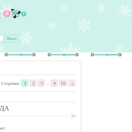
ь
1
Сторінки
:
2
3
...
9
10
»
ОДА ⠀⠀
чет: