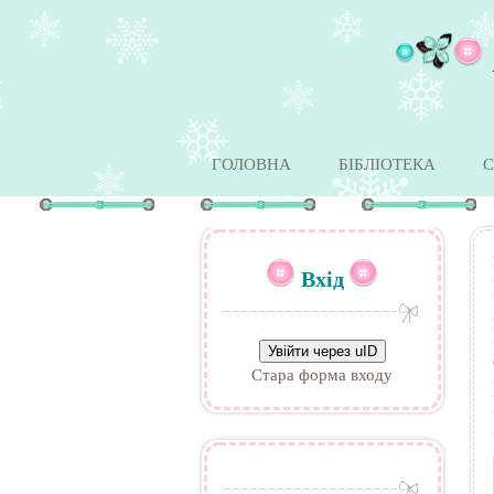
ГОЛОВНА
БІБЛІОТЕКА
С
Вхід
Увійти через uID
Стара форма входу