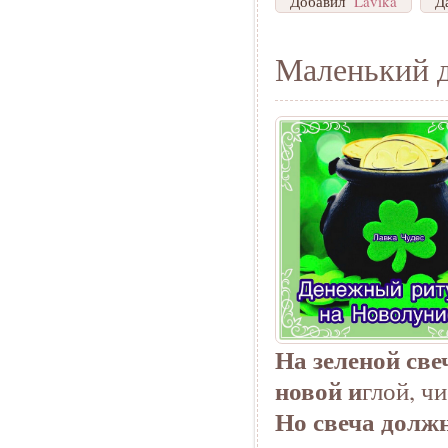
Добавил
Lavika
Д
Маленький 
На зеленой св
новой и
глой, ч
Но свеча долж