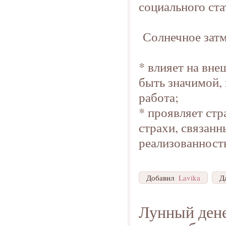
социального ста
Солнечное зат
* влияет на вн
быть значимой,
работа;
* проявляет стр
страхи, связан
реализованност
Добавил
Lavika
Д
Лунный дене