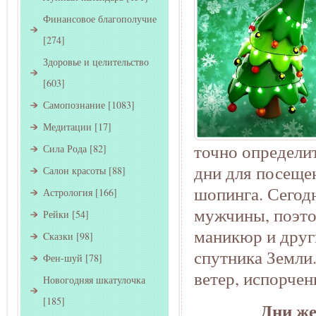
Финансовое благополучие
[274]
Здоровье и целительство
[603]
Самопознание
[1083]
Медитации
[17]
точно определи
Сила Рода
[82]
дни для посеще
Салон красоты
[88]
шопинга. Сегодн
Астрология
[166]
мужчины, поэто
Рейки
[54]
маникюр и друг
Cказки
[98]
спутника Земли.
Фен-шуй
[78]
ветер, испорчен
Новогодняя шкатулочка
[185]
Дни же