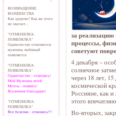
ВОЗВРАЩЕНИЕ
ВОЛШЕБСТВА
Как здорово! Как же этого
не хватает...
за реализацию 
"ОТМЕНЯЛКА-
ПОЯВЛЯЛКА"
процессы, физи
Одиночество отменяется-
советуют повре
мужчина любимый
появляется
4 декабря – ос
"ОТМЕНЯЛКА-
солнечное затме
ПОЯВЛЯЛКА"
Одиночество - отменись!
через 18 лет, 1
Мой Мужчина моей
космической кр
Мечты - появись!
Вселенная благодарю!
Россияне, как 
этого впечатля
"ОТМЕНЯЛКА-
ПОЯВЛЯЛКА"
Во-вторых, зак
Все болезни - отменись!!!