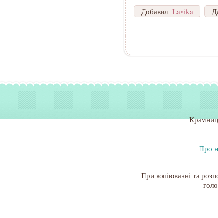
Добавил
Lavika
Д
Крамниц
Про н
При копіюванні та розп
голо