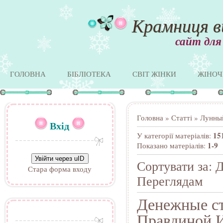
Крамниця в
сайт для
ГОЛОВНА
БІБЛІОТЕКА
СВІТ ЖІНКИ
ЖІНОЧ
Головна
»
Статті
» Лунный
Вхід
15
У категорії матеріалів
:
1-9
Показано матеріалів
:
Увійти через uID
Сортувати за
:
Д
Стара форма входу
Переглядам
Денежные ст
Правдиной.