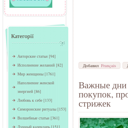
Категорії
Авторские статьи
[94]
Исполнение желаний
[82]
Добавил
Français
Мир женщины
[1761]
Важные дни 
Наполнение женской
покупок, пр
энергией
[86]
стрижек
Любовь к себе
[133]
Симоронские ритуалы
[153]
Волшебные статьи
[361]
Лунный календарь
[151]