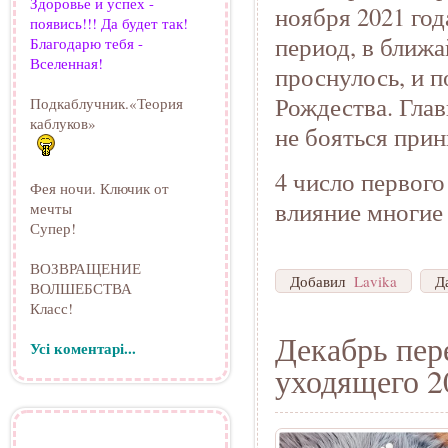
Здоровье и успех -
ноября 2021 год
появись!!! Да будет так!
период, в ближ
Благодарю тебя -
Вселенная!
проснулось, и п
Рождества. Глав
Подкаблучник.«Теория
каблуков»
не бояться при
4 число первого
Фея ночи. Ключик от
влияние многие 
мечты
Супер!
ВОЗВРАЩЕНИЕ
Добавил
Lavika
Д
ВОЛШЕБСТВА
Класс!
Декабрь пер
Усі коментарі...
уходящего 2