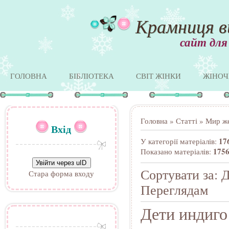
Крамниця в
сайт для
ГОЛОВНА
БІБЛІОТЕКА
СВІТ ЖІНКИ
ЖІНОЧ
Головна
»
Статті
» Мир ж
Вхід
17
У категорії матеріалів
:
1756
Показано матеріалів
:
Увійти через uID
Сортувати за
:
Д
Стара форма входу
Переглядам
Дети индиго