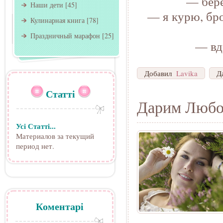
— бере
Наши дети
[45]
— я курю, бро
Кулинарная книга
[78]
Праздничный марафон
[25]
— вд
Добавил
Lavika
Д
Статті
Дарим Любо
Усі Статті...
Материалов за текущий
период нет.
Коментарі