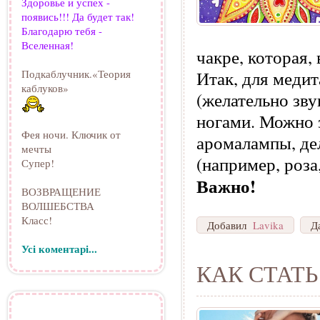
Здоровье и успех -
появись!!! Да будет так!
Благодарю тебя -
Вселенная!
чакре, которая, 
Подкаблучник.«Теория
Итак, для меди
каблуков»
(желательно зву
ногами. Можно з
Фея ночи. Ключик от
аромалампы, де
мечты
(например, роза,
Супер!
Важно!
ВОЗВРАЩЕНИЕ
ВОЛШЕБСТВА
Класс!
Добавил
Lavika
Д
Усі коментарі...
КАК СТАТ