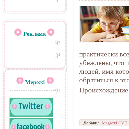
Реклама
практически вс
убеждены, что 
людей, имя кот
обратиться к эт
Мережі
Происхождение
Добавил
Magic♥LOVE