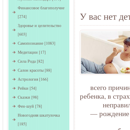
Финансовое благополучие
У вас нет де
[274]
Здоровье и целительство
[603]
Самопознание
[1083]
Медитации
[17]
Сила Рода
[82]
Салон красоты
[88]
Астрология
[166]
всего причи
Рейки
[54]
ребенка, в стра
Cказки
[98]
неправи
Фен-шуй
[78]
— рождение 
Новогодняя шкатулочка
[185]