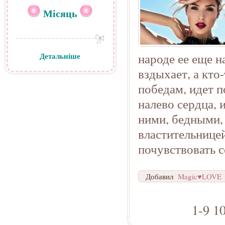
Місяць
народе ее еще 
Детальніше
вздыхает, а кто
победам, идет п
налево сердца, 
ними, бедными, 
властительнице
почувствовать с
Добавил
Magic♥LOVE
1-9
1