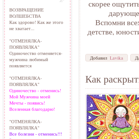
скорее ощутить
ВОЗВРАЩЕНИЕ
дарующее
ВОЛШЕБСТВА
Вспомни всех
Как здорово! Как же этого
не хватает...
детстве, юност
"ОТМЕНЯЛКА-
ПОЯВЛЯЛКА"
Одиночество отменяется-
Добавил
Lavika
Д
мужчина любимый
появляется
Как раскрыт
"ОТМЕНЯЛКА-
ПОЯВЛЯЛКА"
Одиночество - отменись!
Мой Мужчина моей
Мечты - появись!
Вселенная благодарю!
"ОТМЕНЯЛКА-
ПОЯВЛЯЛКА"
Все болезни - отменись!!!