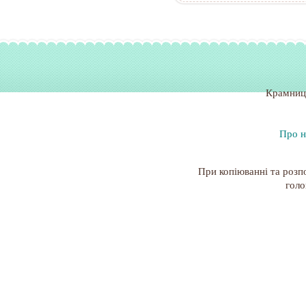
Крамниц
Про н
При копіюванні та розп
голо