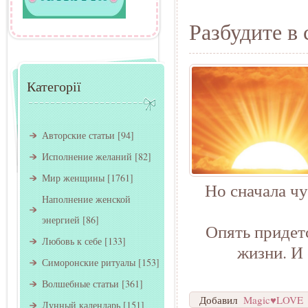
Разбудите в
Категорії
Авторские статьи
[94]
Исполнение желаний
[82]
Мир женщины
[1761]
Но сначала чу
Наполнение женской
энергией
[86]
Опять придет
Любовь к себе
[133]
жизни. И
Симоронские ритуалы
[153]
Волшебные статьи
[361]
Добавил
Magic♥LOVE
Лунный календарь
[151]